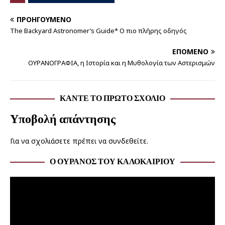
ΠΡΟΗΓΟΎΜΕΝΟ
The Backyard Astronomer’s Guide* Ο πιο πλήρης οδηγός
ΕΠΌΜΕΝΟ
ΟΥΡΑΝΟΓΡΑΦΙΑ, η Ιστορία και η Μυθολογία των Αστερισμών
ΚΆΝΤΕ ΤΟ ΠΡΏΤΟ ΣΧΌΛΙΟ
Υποβολή απάντησης
Για να σχολιάσετε πρέπει να
συνδεθείτε
.
Ο ΟΥΡΑΝΌΣ ΤΟΥ ΚΑΛΟΚΑΙΡΙΟΎ
Πρόγραμμα
Αναπαραγωγής
Βίντεο