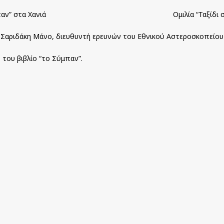
παν” στα Χανιά
Ομιλία “Ταξίδι
 κ.Σαριδάκη Μάνο, διευθυντή ερευνών του Εθνικού Αστεροσκοπείο
 του βιβλίο “το Σύμπαν”.