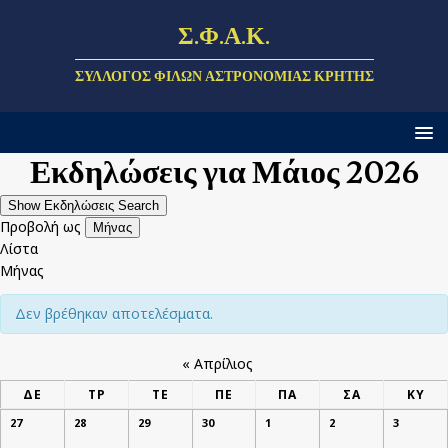
Σ.Φ.Α.Κ.
ΣΎΛΛΟΓΟΣ ΦΊΛΩΝ ΑΣΤΡΟΝΟΜΊΑΣ ΚΡΉΤΗΣ
Εκδηλώσεις για Μάιος 2026
Ε
Show Εκδηλώσεις Search
Ε
Προβολή ως
Μήνας
κ
Λίστα
κ
δ
Μήνας
δ
η
ή
Δεν βρέθηκαν αποτελέσματα.
λ
λ
ω
ώ
«
Απρίλιος
σ
Η
σ
ΔΕ
ΤΡ
ΤΕ
ΠΕ
ΠΑ
ΣΑ
ΚΥ
η
Η
μ
ε
27
28
29
30
1
2
3
V
μ